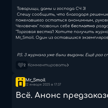
Товарищи, дамы и господа СЧ 3!
Все ссылки, тексты и подробнейшие но
Спешу сообщить, что благодаря решению
ть, как вы используете сайт и улучшить его.
выкладываем в канале
пожелавшего остаться анонимным, руков
https://discordapp.com/channels/90578949694
Человечек" позволил себе
бесплатно
разда
ность
"Торговая вестка"! Хотите получить журн
апомнить ваши предпочтения (тему, громкость и другие личны
Mr_Smoil. Один из оставшихся экземпляро
Всех с праздником!
 отслеживания посещений и взаимодействия с контентом.
P.S. 3 журнала уже были выданы. Ещё раз 
Комментировать
2
Mr_Smoil
12 января 2025 в 17:37
Всё. Анонс предзаказ