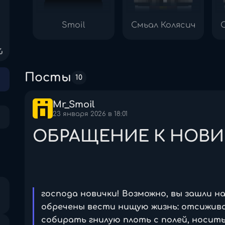
Smoil
Смьал Колясич
Посты
10
Mr_Smoil
23 января 2026 в 18:01
ОБРАЩЕНИЕ К НОВИ
господа новички! Возможно, вы зашли на
обречены вести нищую жизнь: отсиживат
собирать гнилую плоть с полей, носить 