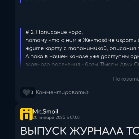
Ö ой то есть Турам турам тутуруруруруруру тут т
# 2. Написание лора,
потому что с ним в Желтозöме играть б
ждите карту с топонимикой, описания
А пока в нашем канале уже доступны од
главного поселения - базы "Выспы Двух 
Показат
айлы cookies для улучшения вашего опыта на сайте.
Комментировать
3
ies вы разрешаете использовать.
# 3. Создание своего дискорд-сервера,
денциальности
Политика Cookie
чтобы организовать там инфобазу Желт
Mr_Smoil
дискорд-каналу, будет легче вступать в
ookies
20 января 2025 в 07:00
Согласны?
Window
ВЫПУСК ЖУРНАЛА ТО
зовой функциональности сайта и безопасности.