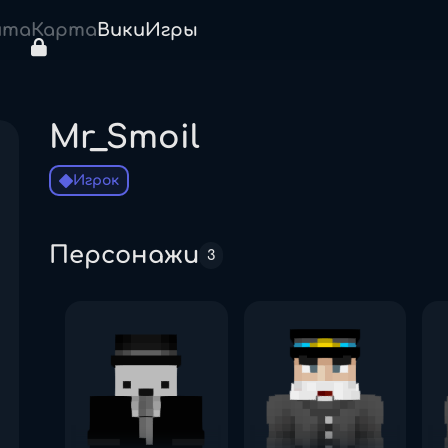
нта
Карта
Вики
Игры
Mr_Smoil
Игрок
Персонажи
3