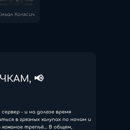
Смьал Колясич
ЧКАМ, 📢
 сервер - и на долгое время
ься в грязных халупах по ночам и
кожаное трепьё... В общем,