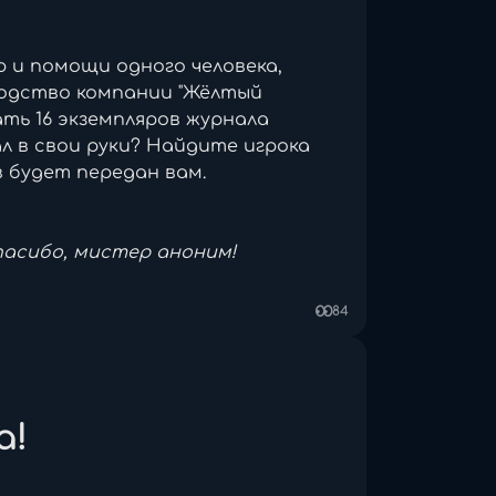
вости о нашем житие мы
 и помощи одного человека,
одство компании "Жёлтый
6212895/1368949927589183580.
ть 16 экземпляров журнала
ал в свои руки? Найдите игрока
е настройки).
в будет передан вам.
спасибо, мистер аноним!
84
а!