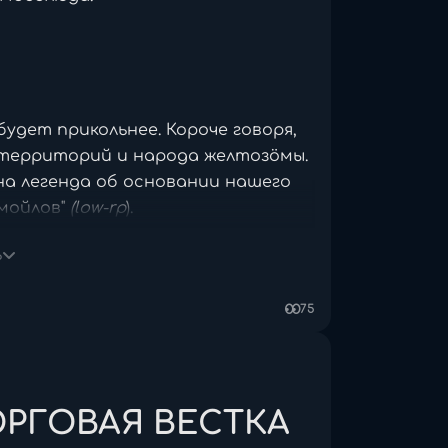
ураааа...
удет прикольнее. Короче говоря,
 территорий и народа желтозöмы.
на легенда об основании нашего
Смойлов"
(low-rp
).
ь
 Выберите,
75
озöмы. Игрокам, благодаря
 нами в контакт и читать о нас.
РГОВАЯ ВЕСТКА