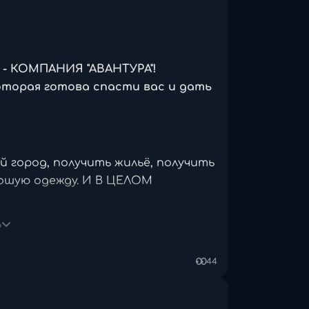
- КОМПАНИЯ "АВАНТУРА"!
которая готова спасти ваc и дать
 город, получить жильё, получить
рошую одежду. И В ЦЕЛОМ
ЕКРАСНЫХ ГОРОДОВ СЧ!!!**
ь
44
аша выгода. Наши спонсоры -
 нас за её впускание поощрают. А