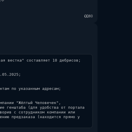
ь
ет 10 дебрисов.
80
ом с проектом:
ая вестка" составляет 10 дебрисов; 

ие об экономике на СЧ 3, 
.05.2025;

номики, сведения об общественных 
, предложенных в этих торговых 
нные, связанные с экономической 
нтам по указанным адресам;

 компания "Жёлтый Человечек", 
елей.
мпании "Жёлтый Человечек", 
ие генштаба (для удобства от портала 
ворив с сотрудником компании или 
ению предзаказа (находится прямо у 