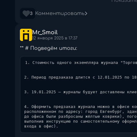
Показат
Комментировать
3
 Cтоимость одного экземпляра журнала составля
Mr_Smoil
Для тех, кто не знак
12 января 2025 в 17:37
** # Подведём итоги:
1. Стоимость одного экземпляра журнала "Торгов
Журнал "торговая вестка" — периодическое издан
2. Период предзаказа длится с 12.01.2025 по 18
предоставляющее на своих страницах новости эко
авто-фермах, торговых точках, перечень товаров
точках, и цен на них, а также аналитические да
3. 19.01.2025 — журналы будует доставлены клие
сферой сервера.

 Проект только начал своё существование, и мы,
надеемся, что он станет популярным среди читат
4. Оформить предзаказ журнала можно в офисе ко
расположенном по адресу: город Евгенбург, здан
**
до офиса были разбросаны жёлтые коврики), пого
выполнив инструкцию по самостоятельному оформл
входа в офис).