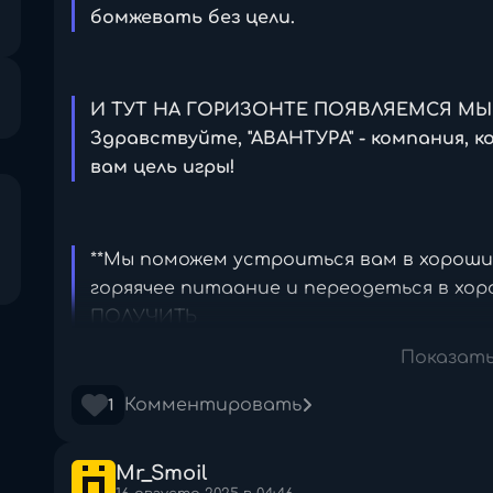
бомжевать без цели.
И ТУТ НА ГОРИЗОНТЕ ПОЯВЛЯЕМСЯ МЫ 
Здравствуйте, "АВАНТУРА" - компания, 
вам цель игры!
**Мы поможем устроиться вам в хороший
горяячее питаание и переодеться в хо
ПОЛУЧИТЬ
ГРАЖДАНСТВО И РАБОТУ В ОДНОМ ИЗ ПР
Показат
Комментировать
1
Почему мы делаем это? Наша выгода = в
города. Они хотят "свежей крови", и они
Mr_Smoil