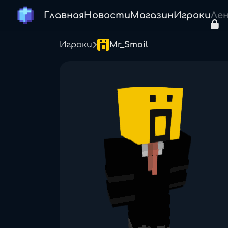
Главная
Новости
Магазин
Игроки
Ле
Игроки
Mr_Smoil