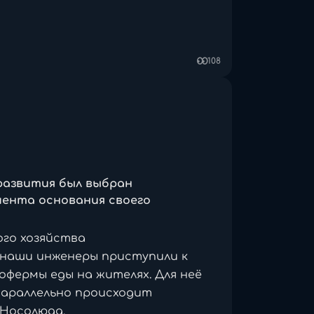
ие.
108
собие в виде дебрисов.
сь к Mr_Smoil
 развития был выбран
мента основания своего
ого хозяйства
 наши инженеры приступили к
офермы еды на жителях. Для неё
параллельно происходит
 Носолюда.