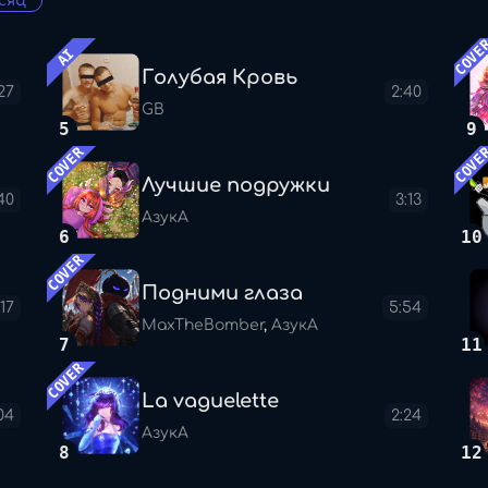
сяц
COVE
AI
Голубая Кровь
27
2:40
GB
5
9
COVER
COVE
Лучшие подружки
40
3:13
АзукА
6
10
COVER
Подними глаза
:17
5:54
MaxTheBomber
,
АзукА
7
11
COVER
La vaguelette
04
2:24
АзукА
8
12