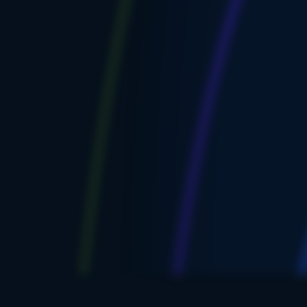
Необходимы для ба
Аналитика
Помогают нам поня
Функциональ
Позволяют сайту з
Маркетинг
Используются для