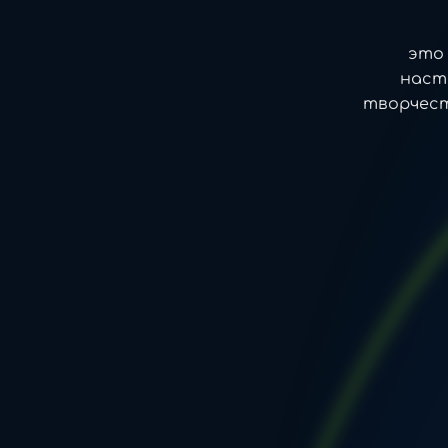
это 
наст
творчест