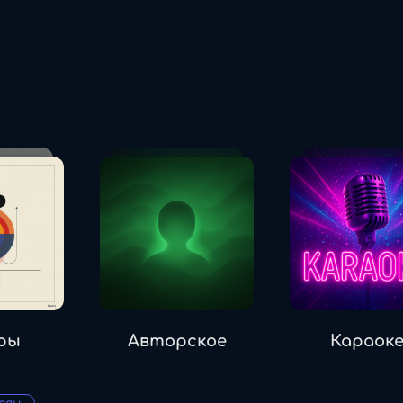
ры
Авторское
Караок