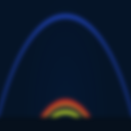
зовой функциональности сайта и безопасности.
ть, как вы используете сайт и улучшить его.
ность
апомнить ваши предпочтения (тему, громкость и другие личны
 отслеживания посещений и взаимодействия с контентом.