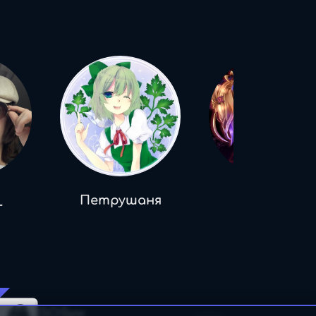
_
Петрушаня
АзукА
COVER
SOSун