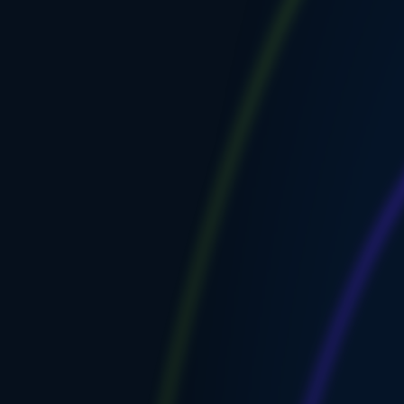
Мы используем ф
какие типы cook
Политика конфи
Необходимые c
Всегда включены