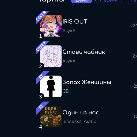
День
Неделя
Ме
COVER
IRIS OUT
2:
АзукА
1
COVER
Ставь чайник
2:
АзукА
2
AI
Запах Женщины
2
GB
3
AI
Один из нас
3:
lensesss
,
Люба
4