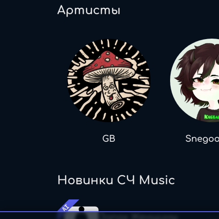
Артисты
GB
Snego
Новинки СЧ Music
AI
Запах Женщины