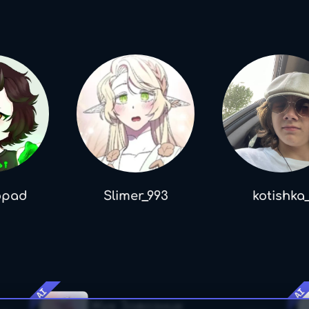
opad
Slimer_993
kotishka
AI
AI
Жук Завозник