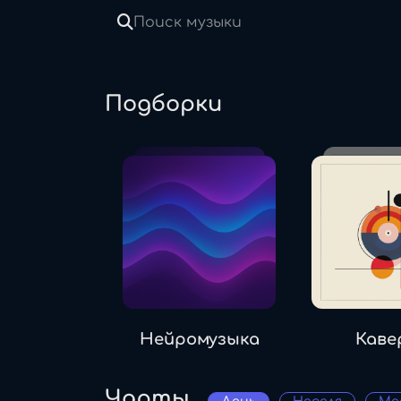
Поиск музыки
Подборки
Нейромузыка
Каве
Чарты