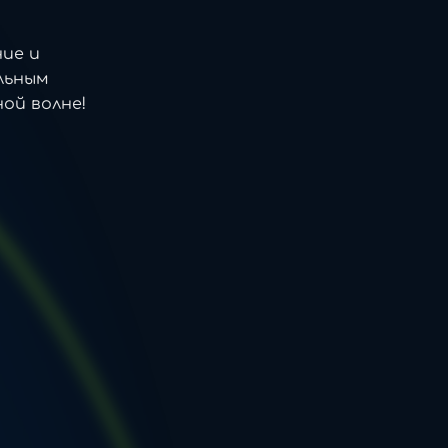
ние и
льным
ой волне!