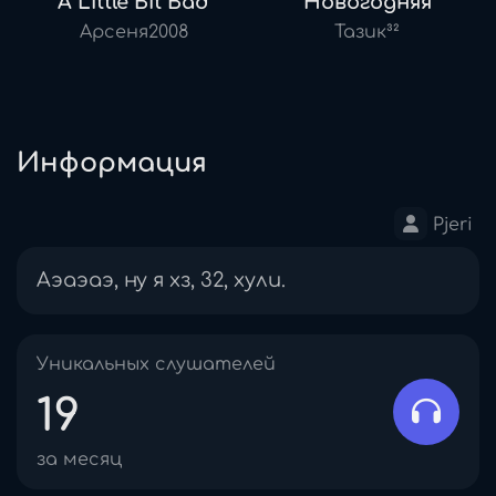
A Little Bit Bad
Новогодняя
Арсеня2008
Тазик³²
Информация
Pjeri
Аэаэаэ, ну я хз, 32, хули.
Уникальных слушателей
19
за месяц